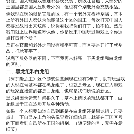
资源。国人玩游戏普遍都喜欢充钱，所以在官服，大部分的
王国里都是国人压制老外的，但也有个别老外会充钱很猛。
像我现在玩的就是官服的区，有一个老外充得特别猛，基本
上所有外国人都认为他能做这个区的国王，每次打完中国人
都要发战报出来炫耀，说你看我把你们打了，怕不怕。然后
我们就上世界频道嘲讽他，你是没来中国玩过游戏么？你这
点打击算个啥？
反正在官服和老外之间没有和平可言，而且要是开打了就别
怂，打就完事了。
说完了服务器的不同，下面我再来解释一下黑龙组和白龙组
的区别。
二、黑龙组和白龙组
《阿瓦隆之王》这个游戏运营到现在也有5年了，以前玩游戏
的人现在号基本都在黑龙组了，也就是老区，现在进入游戏
的玩家直接进的都是白龙组，也就是我们所说的新区。
黑龙组因为运营时间很久了，基本上所以的玩法都开了，白
龙组属于正在逐步开放各种活动。
如果一个人想要知道自己到底是在白龙组还是黑龙组，只要
点击一下自己左上角的头像查看详细信息，就能在王国区号
的下面看到自己所在王国的组别。（随便建的号，无需在意
细节）