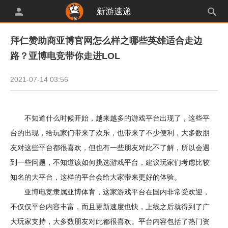
新游速递
拜仁赞助商亚博官网怎么样之哪些英雄适合走边
路？亚博电竞带你走进LOL
2021-07-14 03:56
不知道什么时候开始，越来越多的游戏平台出现了，这些平
台的出现，给玩家们带来了欢乐，也带来了不少便利，大多数朋
友对这些平台都很喜欢，但也有一些朋友对此不了解，所以会遇
到一些问题，不知道该如何挑选游戏平台，建议玩家们考虑比较
知名的大平台，这样的平台会给大家带来更好的体验。
亚博电竞隶属亚博体育，这家游戏平台在国内非常受欢迎，
不仅仅平台内容丰富，而且更新速度也快，上线之后就得到了广
大玩家支持，大多数朋友对此都很喜欢。平台内容包括了热门资