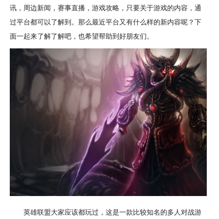
讯，周边新闻，赛事直播，游戏攻略，只要关于游戏的内容，通
过平台都可以了解到。那么最近平台又有什么样的新内容呢？下
面一起来了解了解吧，也希望帮助到好朋友们。
英雄联盟大家应该都玩过，这是一款比较知名的多人对战游