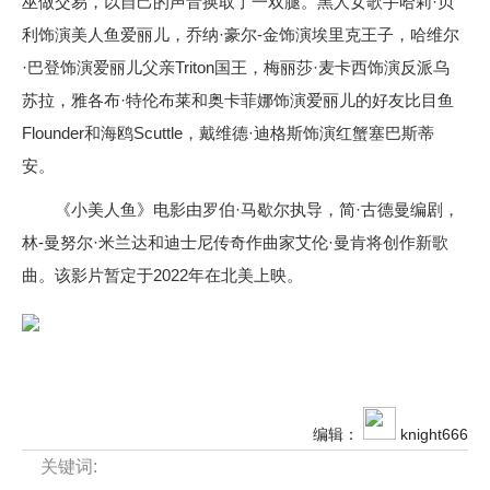
巫做交易，以自己的声音换取了一双腿。黑人女歌手哈莉·贝
利饰演美人鱼爱丽儿，乔纳·豪尔-金饰演埃里克王子，哈维尔
·巴登饰演爱丽儿父亲Triton国王，梅丽莎·麦卡西饰演反派乌
苏拉，雅各布·特伦布莱和奥卡菲娜饰演爱丽儿的好友比目鱼
Flounder和海鸥Scuttle，戴维德·迪格斯饰演红蟹塞巴斯蒂
安。
《小美人鱼》电影由罗伯·马歇尔执导，简·古德曼编剧，
林-曼努尔·米兰达和迪士尼传奇作曲家艾伦·曼肯将创作新歌
曲。该影片暂定于2022年在北美上映。
编辑：
knight666
关键词: