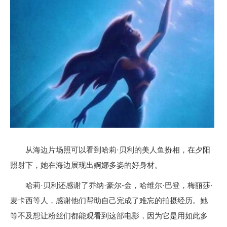
从海边片场照可以看到哈莉·贝利的美人鱼扮相，在夕阳
照射下，她在海边展现出婀娜多姿的好身材。
哈莉·贝利还感谢了乔纳·豪尔-金，哈维尔·巴登，梅丽莎·
麦卡西等人，感谢他们帮助自己完成了难忘的拍摄经历。她
等不及想让粉丝们都能观看到这部电影，因为它是用如此多